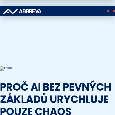
Přejít
k
hlavnímu
obsahu
PROČ AI BEZ PEVNÝCH
ZÁKLADŮ URYCHLUJE
POUZE CHAOS