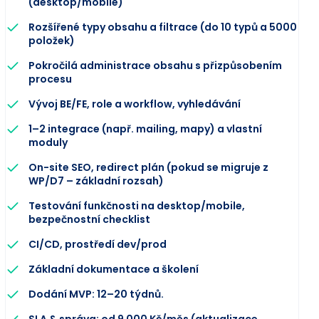
(desktop/mobile)
Rozšířené typy obsahu a filtrace (do 10 typů a 5000
položek)
Pokročilá administrace obsahu s přizpůsobením
procesu
Vývoj BE/FE, role a workflow, vyhledávání
1–2 integrace (např. mailing, mapy) a vlastní
moduly
On-site SEO, redirect plán (pokud se migruje z
WP/D7 – základní rozsah)
Testování funkčnosti na desktop/mobile,
bezpečnostní checklist
CI/CD, prostředí dev/prod
Základní dokumentace a školení
Dodání MVP: 12–20 týdnů.
SLA & správa: od 9 000 Kč/měs (aktualizace,