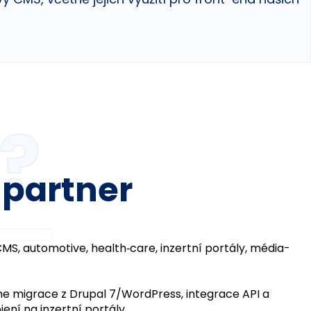
?
 partner
 CMS, automotive, health‑care, inzertní portály, média-
 migrace z Drupal 7/WordPress, integrace API a 
ení na inzertní portály.