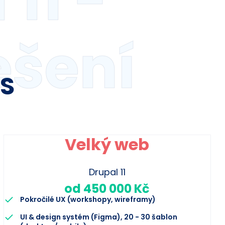
11 -
ešení
MS
Velký web
Drupal 11
od 450 000 Kč
Pokročilé UX (workshopy, wireframy)
UI & design systém (Figma), 20 - 30 šablon