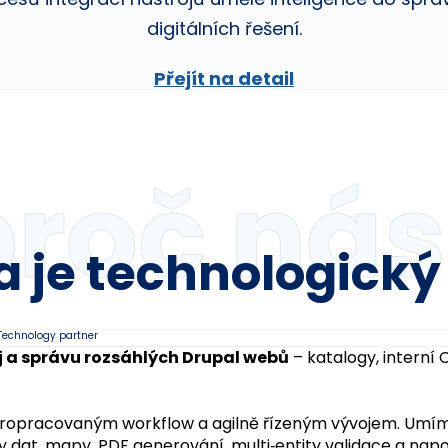
digitálních řešení.
Přejít na detail
proč nás
 je technologický
j a správu rozsáhlých Drupal webů
 – katalogy, interní
propracovaným workflow a agilně řízeným vývojem. Umíme
 dat, mapy, PDF generování, multi‑entity validace a napoj