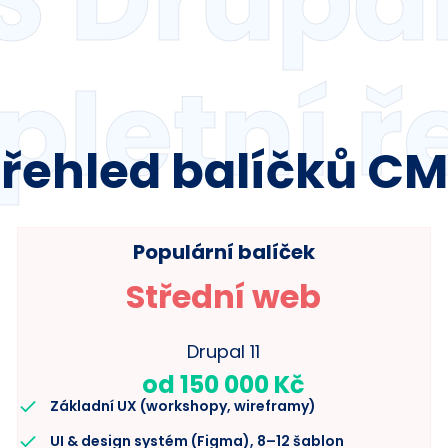
 Drupal 
letní ř
řehled balíčků C
Populární balíček
Střední web
Drupal 11
od 150 000 Kč
Základní UX (workshopy, wireframy)
UI & design systém (Figma), 8–12 šablon