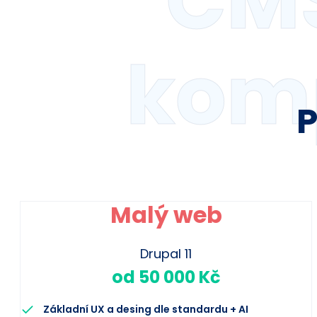
CMS
komp
P
Malý web
Drupal 11
od 50 000 Kč
Základní UX a desing dle standardu + AI