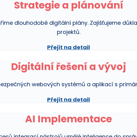
Strategie a plánování
říme dlouhodobé digitální plány. Zajišťujeme důkl
projektů.
Přejít na detail
Digitální řešení a vývoj
bezpečných webových systémů a aplikací s primá
Přejít na detail
AI Implementace
ocesů integrací nástrojů umělé inteligence do správ