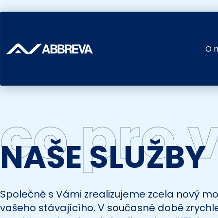
Přejít
k
hlavnímu
obsahu
O 
co pro 
NAŠE SLUŽBY
Společně s Vámi zrealizujeme zcela nový m
vašeho stávajícího. V současné době zrychl