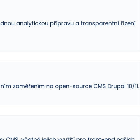
adnou analytickou přípravu a transparentní řízení
rním zaměřením na open-source CMS Drupal 10/11.
y CMS, včetně jejich využití pro front-end našich