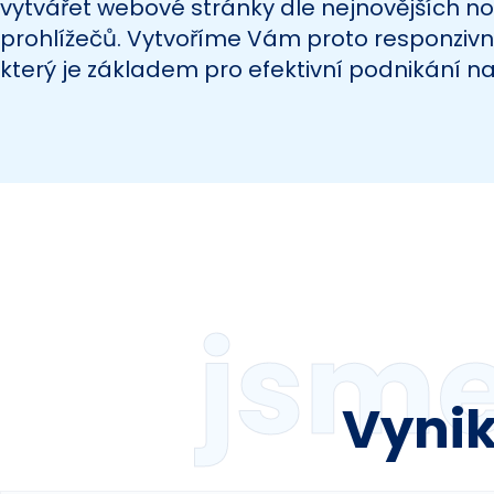
vytvářet webové stránky dle nejnovějších n
prohlížečů. Vytvoříme Vám proto responzivní, 
který je základem pro efektivní podnikání na
jsme
Vynik