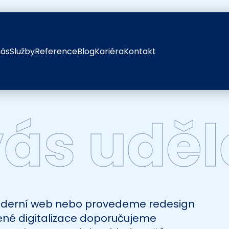
nás
Služby
Reference
Blog
Kariéra
Kontakt
vás udě
oderní web nebo provedeme redesign 
ené digitalizace doporučujeme 