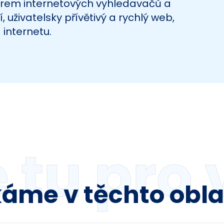
orem internetových vyhledavačů a 
uživatelsky přívětivý a rychlý web, 
 internetu.
 tu pro v
áme v těchto obl