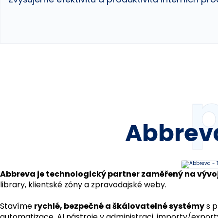
Abbreva
Abbreva je technologický partner zaměřený na vývo
library, klientské zóny a zpravodajské weby. 
Stavíme 
rychlé, bezpečné a škálovatelné systémy
 s 
automatizace, AI nástroje v administraci, importy/exporty